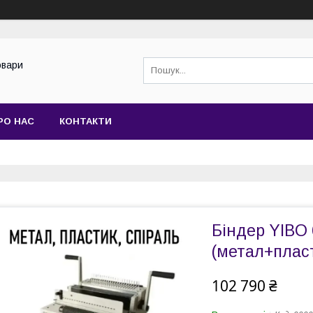
овари
РО НАС
КОНТАКТИ
Біндер YIBO 
(метал+пласт
102 790 ₴