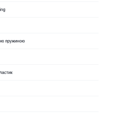
ing
ою пружиною
ластик