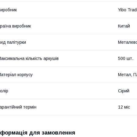
иробник
Yibo Trad
раїна виробник
Китай
ид палітурки
Металев
аксимальна кількість аркушів
500 шт.
атеріал корпусу
Метал, П
олір
Сірий
арантійний термін
12 міс
нформація для замовлення