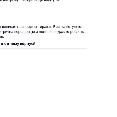
я великих та середніх тиражів. Висока потужність
лектрична перфорація з ножною педаллю роблять
ів.
 в одному корпусі!