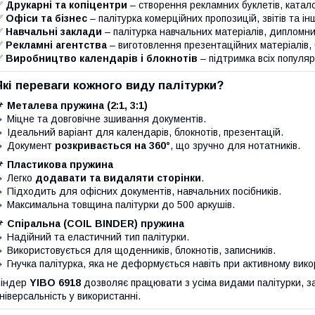
✅
Друкарні та копіцентри
– створення рекламних буклетів, катало
✅
Офіси та бізнес
– палітурка комерційних пропозицій, звітів та ін
✅
Навчальні заклади
– палітурка навчальних матеріалів, дипломних
✅
Рекламні агентства
– виготовлення презентаційних матеріалів,
✅
Виробництво календарів і блокнотів
– підтримка всіх популяр
Які переваги кожного виду палітурки?
📌
Металева пружина (2:1, 3:1)
 Міцне та довговічне зшивання документів.
 Ідеальний варіант для календарів, блокнотів, презентацій.
 Документ
розкривається на 360°
, що зручно для нотатників.
📌
Пластикова пружина
 Легко
додавати та видаляти сторінки
.
 Підходить для офісних документів, навчальних посібників.
 Максимальна товщина палітурки до 500 аркушів.
📌
Спіральна (COIL BINDER) пружина
 Надійний та еластичний тип палітурки.
 Використовується для щоденників, блокнотів, записників.
 Гнучка палітурка, яка не деформується навіть при активному вико
Біндер
YIBO 6918
дозволяє працювати з усіма видами палітурки, з
ніверсальність у використанні.