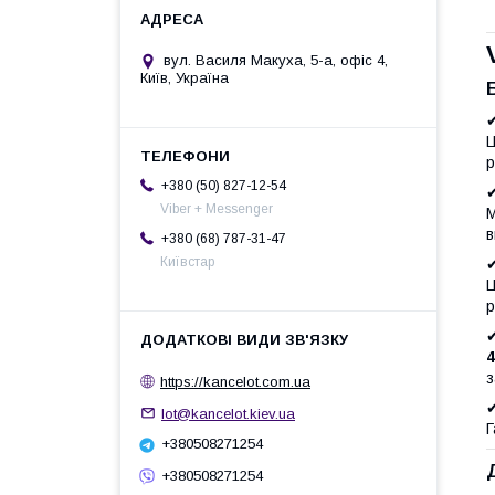
вул. Василя Макуха, 5-а, офіс 4,
Київ, Україна
Ц
р
+380 (50) 827-12-54
Viber + Messenger
М
в
+380 (68) 787-31-47
Київстар
Ц
р
4
з
https://kancelot.com.ua
lot@kancelot.kiev.ua
Г
+380508271254
+380508271254