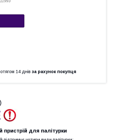
11993
ротягом 14 днів
за рахунок покупця
)
й пристрій для палітурки
 підтримує чотири види палітурки: