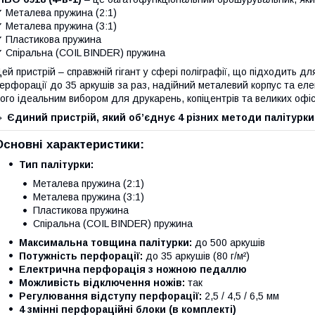
 Металева пружина (2:1)
 Металева пружина (3:1)
 Пластикова пружина
 Спіральна (COIL BINDER) пружина
ей пристрій – справжній гігант у сфері поліграфії, що підходить дл
ерфорації до 35 аркушів за раз, надійний металевий корпус та е
ого ідеальним вибором для друкарень, копіцентрів та великих офіс
🔹
Єдиний пристрій, який об’єднує 4 різних методи палітурки
Основні характеристики:
Тип палітурки:
Металева пружина (2:1)
Металева пружина (3:1)
Пластикова пружина
Спіральна (COIL BINDER) пружина
Максимальна товщина палітурки:
до 500 аркушів
Потужність перфорації:
до 35 аркушів (80 г/м²)
Електрична перфорація з ножною педаллю
Можливість відключення ножів:
так
Регулювання відступу перфорації:
2,5 / 4,5 / 6,5 мм
4 змінні перфораційні блоки (в комплекті)