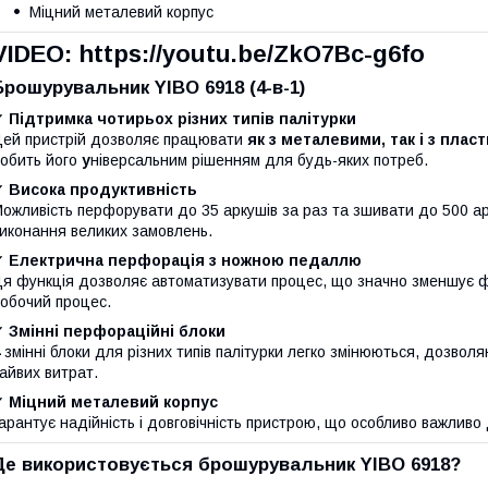
Міцний металевий корпус
VIDEO: https://youtu.be/ZkO7Bc-g6fo
Брошурувальник YIBO 6918 (4-в-1)
✔
Підтримка чотирьох різних типів палітурки
ей пристрій дозволяє працювати
як з металевими, так і з пла
обить його
у
ніверсальним рішенням для будь-яких потреб.
✔
Висока продуктивність
ожливість перфорувати до 35 аркушів за раз та зшивати до 500 а
иконання великих замовлень.
✔
Електрична перфорація з ножною педаллю
я функція дозволяє автоматизувати процес, що значно зменшує ф
обочий процес.
✔
Змінні перфораційні блоки
змінні блоки для різних типів палітурки легко змінюються, дозволя
айвих витрат.
✔
Міцний металевий корпус
арантує надійність і довговічність пристрою, що особливо важливо 
Де використовується брошурувальник YIBO 6918?