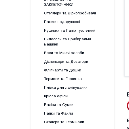
ЗАКЛЕПОЧНИКИ
Степлери та Діркопробивачі
Пакети подарункові
Рушники та Папір туалетний
Пилососи та Прибиральні
машини
Візки та Миючі засоби
Діспенсери та Дозатори
Фліпчарти та Дошки
Термоси та Горнятка
Плівка для ламінування
Крісла офісні
Валізи та Сумки
Папки та Файли
Сканери та Термінали
Y