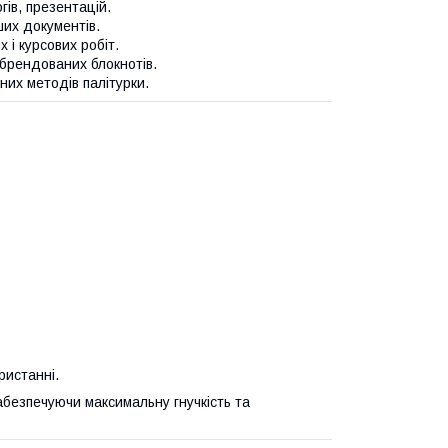
гів, презентацій.
ших документів.
 і курсових робіт.
 брендованих блокнотів.
них методів палітурки.
ристанні.
абезпечуючи максимальну гнучкість та