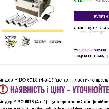
В наявності
Код:
0000
Купити
+380 (50) 827-12-54
Viber + Messenger
повернення товару п
Біндер YIBO 6918 (4-в-1) (метал+пластик+спіраль
Біндер YIBO 6918 (4-в-1) – універсальний професійни
IBO 6918 (4-в-1)
– це багатофункціональний брошурувальник, який