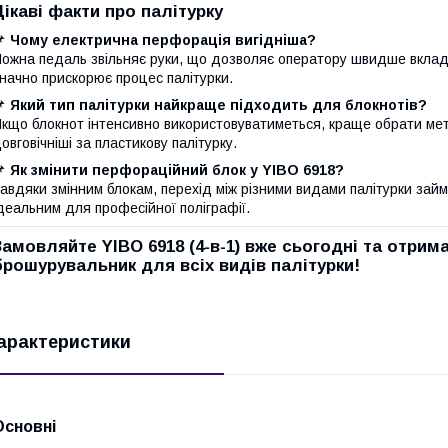
Цікаві факти про палітурку
📌
Чому електрична перфорація вигідніша?
ожна педаль звільняє руки, що дозволяє оператору швидше вкладат
начно прискорює процес палітурки.
📌
Який тип палітурки найкраще підходить для блокнотів?
кщо блокнот інтенсивно використовуватиметься, краще обрати мет
овговічніші за пластикову палітурку.
📌
Як змінити перфораційний блок у YIBO 6918?
авдяки змінним блокам, перехід між різними видами палітурки займ
деальним для професійної поліграфії.
Замовляйте
YIBO 6918 (4-в-1)
вже сьогодні та отрим
брошурувальник для всіх видів палітурки!
арактеристики
Основні