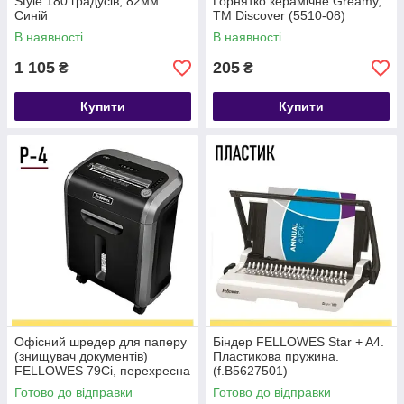
Style 180 градусів, 82мм.
Горнятко керамічне Greamy,
Синій
ТМ Discover (5510-08)
В наявності
В наявності
1 105
205
₴
₴
Купити
Купити
Офісний шредер для паперу
Біндер FELLOWES Star + A4.
(знищувач документів)
Пластикова пружина.
FELLOWES 79Ci, перехресна
(f.B5627501)
нарізка Р-4
Готово до відправки
Готово до відправки