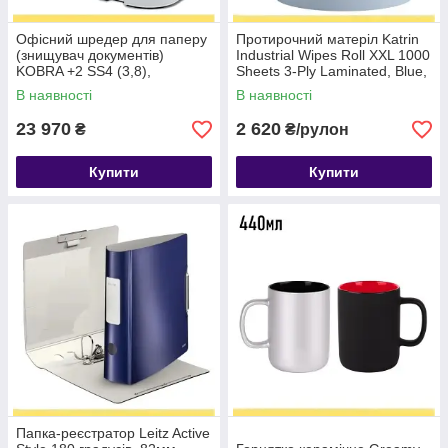
Офісний шредер для паперу
Протирочний матеріл Katrin
(знищувач документів)
Industrial Wipes Roll XXL 1000
KOBRA +2 SS4 (3,8),
Sheets 3-Ply Laminated, Blue,
поздовжнє різання Р-2
синій (464262)
В наявності
В наявності
23 970
2 620
₴
₴/рулон
Купити
Купити
Папка-реєстратор Leitz Active