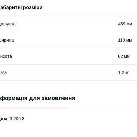
Габаритні розміри
Довжина
459 мм
Ширина
113 мм
исота
62 мм
ага
1.2 кг
нформація для замовлення
іна:
3 200 ₴