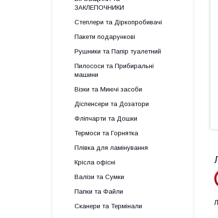
ЗАКЛЕПОЧНИКИ
Степлери та Діркопробивачі
Пакети подарункові
Рушники та Папір туалетний
Пилососи та Прибиральні
машини
Візки та Миючі засоби
Діспенсери та Дозатори
Фліпчарти та Дошки
Термоси та Горнятка
Плівка для ламінування
Крісла офісні
Валізи та Сумки
Папки та Файли
Л
Сканери та Термінали