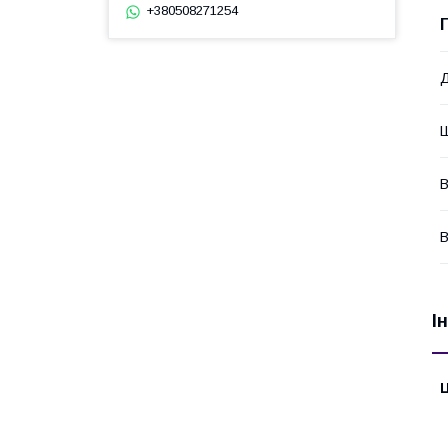
+380508271254
В
В
І
Ц