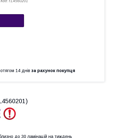
Код:
f.L4560201
ротягом 14 днів
за рахунок покупця
L4560201)
близно до 30 ламінацій на тиждень