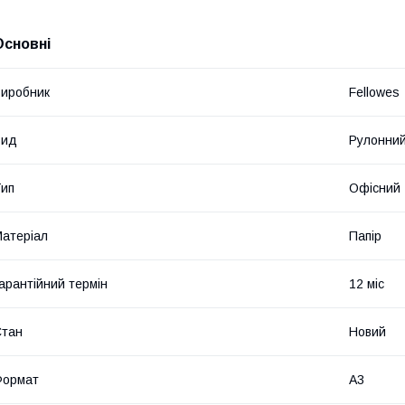
Основні
иробник
Fellowes
Вид
Рулонний
ип
Офісний
атеріал
Папір
арантійний термін
12 міс
Стан
Новий
Формат
A3