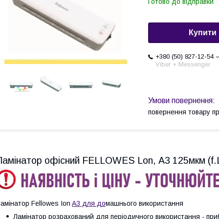
Готово до відправки
Купити
+380 (50) 827-12-54
Viber + Messenger
повернення товару п
Ламінатор офісний FELLOWES Lon, А3 125мкм (f.
амінатор Fellowes Ion
A3 для до
машнього використання
Ламінатор розрахований для періодичного використання - при