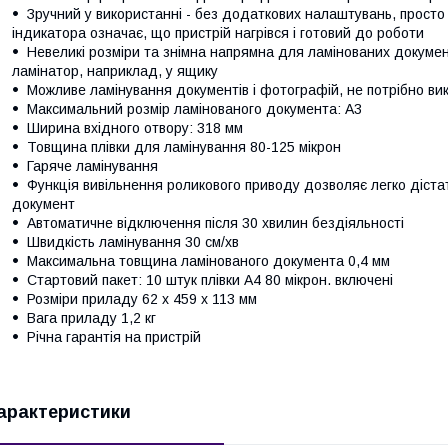
Зручний у використанні - без додаткових налаштувань, просто 
індикатора означає, що пристрій нагрівся і готовий до роботи
Невеликі розміри та знімна напрямна для ламінованих докумен
ламінатор, наприклад, у ящику
Можливе ламінування документів і фотографій, не потрібно ви
Максимальний розмір ламінованого документа: A3
Ширина вхідного отвору: 318 мм
Товщина плівки для ламінування 80-125 мікрон
Гаряче ламінування
Функція вивільнення роликового приводу дозволяє легко діст
документ
Автоматичне відключення після 30 хвилин бездіяльності
Швидкість ламінування 30 см/хв
Максимальна товщина ламінованого документа 0,4 мм
Стартовий пакет: 10 штук плівки А4 80 мікрон. включені
Розміри приладу 62 х 459 х 113 мм
Вага приладу 1,2 кг
Річна гарантія на пристрій
арактеристики