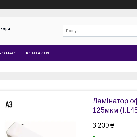
овари
РО НАС
КОНТАКТИ
Ламінатор о
125мкм (f.L4
3 200 ₴