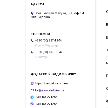
вул. Василя Макуха, 5-а, офіс 4,
Київ, Україна
В
+380 (50) 827-12-54
Viber + Messenger
Т
+380 (68) 787-31-47
Київстар
М
Г
https://kancelot.com.ua
lot@kancelot.kiev.ua
+380508271254
+380508271254