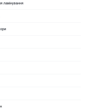
ля ламінування
ьори
он