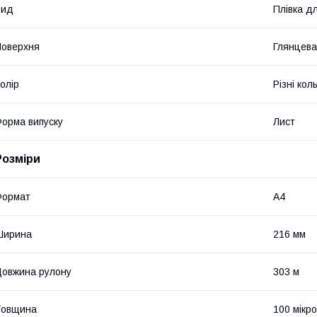
Вид
Плівка д
оверхня
Глянцева
олір
Різні кол
орма випуску
Лист
Розміри
Формат
A4
Ширина
216 мм
овжина рулону
303 м
Товщина
100 мікр