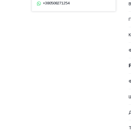
+380508271254
П
К
Ф
Д