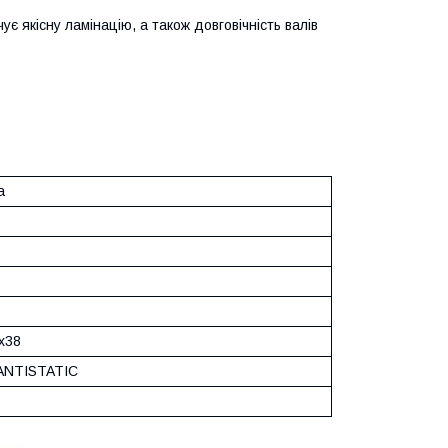
є якісну ламінацію, а також довговічність валів
а
x38
ANTISTATIC