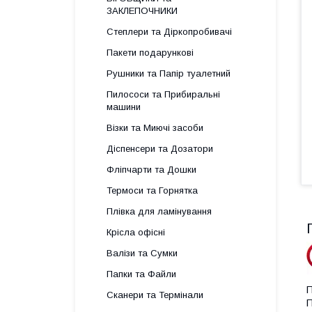
ЗАКЛЕПОЧНИКИ
Степлери та Діркопробивачі
Пакети подарункові
Рушники та Папір туалетний
Пилососи та Прибиральні
машини
Візки та Миючі засоби
Діспенсери та Дозатори
Фліпчарти та Дошки
Термоси та Горнятка
Плівка для ламінування
Крісла офісні
Валізи та Сумки
Папки та Файли
П
Сканери та Термінали
П