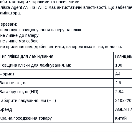
обить кольори яскравими та насиченими.
лівка Agent ANTISTATIC має антистатичні властивості, що забезпечу
амінатора.
ереваги:
 полегшує позиціонування паперу на плівці
 не липне до паперу
 не липне між собою
 не прилипає пил, дрібні смітинки, паперові шматочки, волосся.
Тип плівки для ламінування
Глянцев
Товщина плівки для ламінування, мк
100
Формат
A4
Вага нетто, кг
2.6
Вага брутто, кг (НП)
2.84
Габарити пакування, мм (НП)
310x220
Бренд
AGENT 
Країна походження товару
Китай