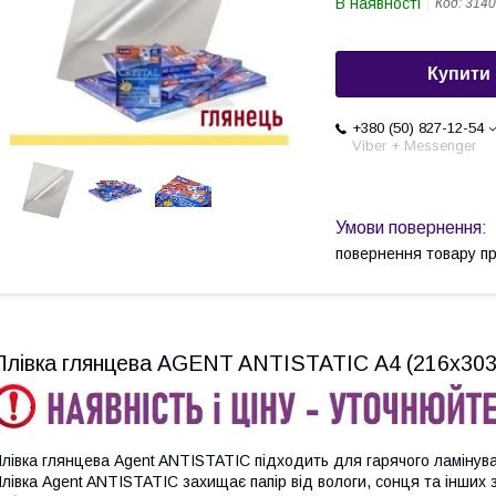
В наявності
Код:
3140
Купити
+380 (50) 827-12-54
Viber + Messenger
повернення товару п
Плівка глянцева AGENT ANTISTATIC А4 (216х303)
лівка глянцева Agent ANTISTATIC підходить для гарячого ламінув
лівка Agent ANTISTATIC захищає папір від вологи, сонця та інших зо