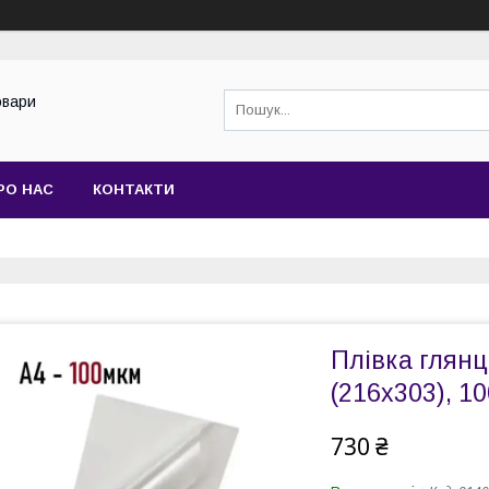
овари
РО НАС
КОНТАКТИ
Плівка глян
(216х303), 1
730 ₴