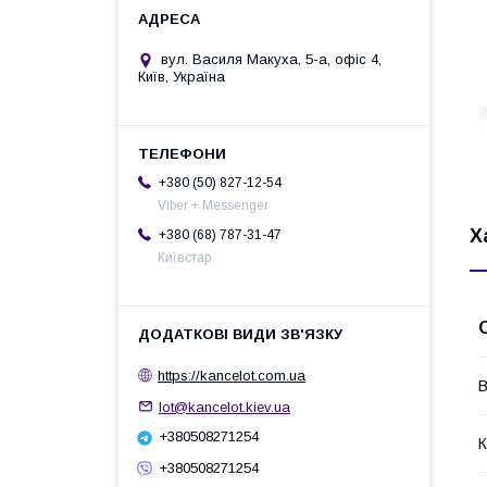
вул. Василя Макуха, 5-а, офіс 4,
Київ, Україна
+380 (50) 827-12-54
Viber + Messenger
Х
+380 (68) 787-31-47
Київстар
https://kancelot.com.ua
В
lot@kancelot.kiev.ua
+380508271254
К
+380508271254