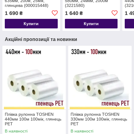
635мм, 200м, 25мік,
580мм, 24мкм, 2000м
440м
глянцева (000015448)
(3221580)
(321
1 690
1 640
1 4
₴
₴
Купити
Купити
Акційні пропозиції та новинки
Плівка рулонна TOSHEN
Плівка рулонна TOSHEN
440мм 100м 100мік, глянець
330мм 100м 100мік, глянець
PET
PET
В наявності
В наявності