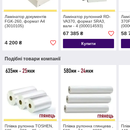
Ламінатор документів
Ламінатор рулонний RD-
Ламі
FGK-260, формат А4
VA370, формат SRA3,
370
(3010105)
вали - 4 (000014593)
(000
67 385
58 
₴
4 200
₴
Купити
Подібні товари компанії
Плівка рулонна TOSHEN,
Плівка рулонна глянцева ,
Плів