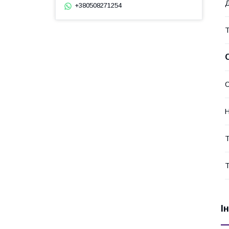
Д
+380508271254
Н
Т
Т
І