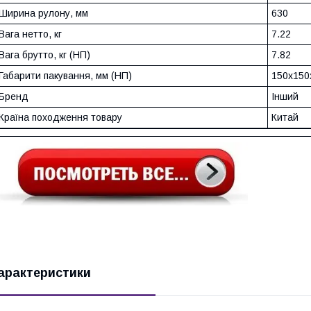
Ширина рулону, мм
630
Вага нетто, кг
7.22
Вага брутто, кг (НП)
7.82
Габарити пакування, мм (НП)
150х150
Бренд
Інший
Країна походження товару
Китай
арактеристики