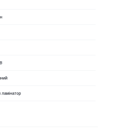
он
 В
йний
 ламінатор