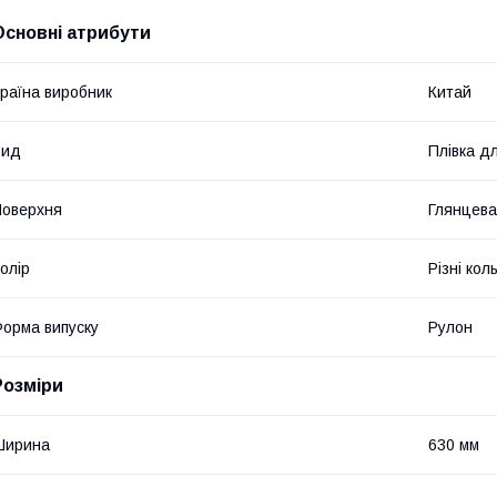
Основні атрибути
раїна виробник
Китай
Вид
Плівка д
оверхня
Глянцева
олір
Різні кол
орма випуску
Рулон
Розміри
Ширина
630 мм