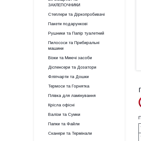
ЗАКЛЕПОЧНИКИ
Степлери та Діркопробивачі
Пакети подарункові
Рушники та Папір туалетний
Пилососи та Прибиральні
машини
Візки та Миючі засоби
Діспенсери та Дозатори
Фліпчарти та Дошки
Термоси та Горнятка
Плівка для ламінування
Крісла офісні
Валізи та Сумки
П
Папки та Файли
Сканери та Термінали