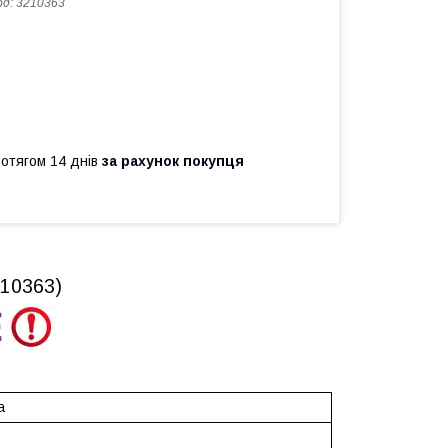
од:
3210363
ротягом 14 днів
за рахунок покупця
210363)
а