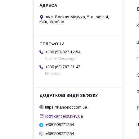
вул. Василя Макуха, 5-а, офіс 4,
Київ, Україна
К
+380 (50) 827-12-54
П
Viber + Messenger
+380 (68) 787-31-47
Київстар
К
Ф
https://kancelot.com.ua
lot@kancelot.kiev.ua
+380508271254
+380508271254