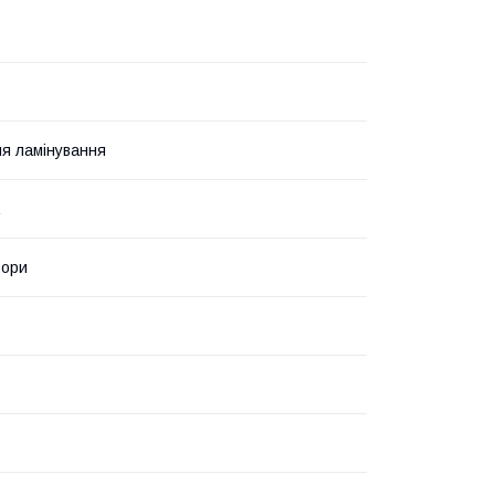
ля ламінування
ьори