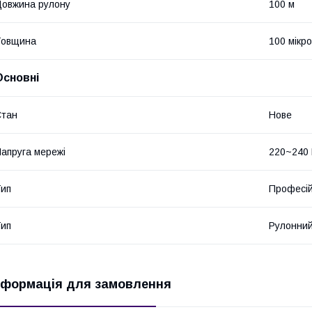
овжина рулону
100 м
Товщина
100 мікр
Основні
Стан
Нове
апруга мережі
220~240
ип
Професі
ип
Рулонний
нформація для замовлення