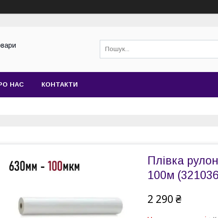
овари
РО НАС
КОНТАКТИ
Плівка руло
100м (321036
2 290 ₴