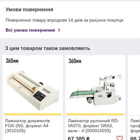
Умови повернення
Повернення товару впродовж 14 днів за рахунок покупця
Всі умови повернення
З цим товаром також замовляють
Ламінатор документів
Ламінатор рулонний RD-
Ламі
FGK-260, формат А4
VA370, формат SRA3,
про
(3010105)
вали - 4 (000014593)
форм
250
67 385
66 
₴