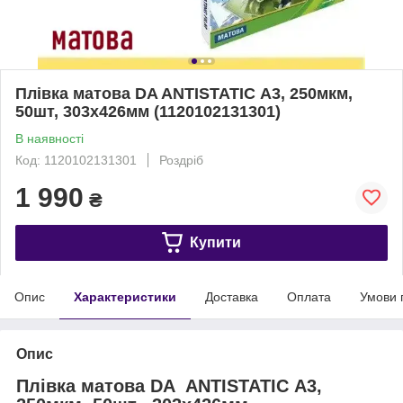
Плівка матова DA ANTISTATIC А3, 250мкм,
50шт, 303х426мм (1120102131301)
В наявності
Код: 1120102131301
Роздріб
1 990
₴
Купити
Опис
Характеристики
Доставка
Оплата
Умови 
Опис
Плівка матова DA ANTISTATIC А3,