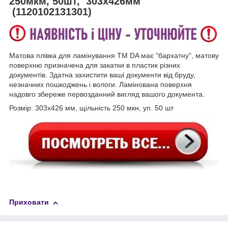
250мкм, 50шт, 303х426мм
(1120102131301)
Матова плівка для ламінування ТМ DA має "бархатну", матову
поверхню призначена для закатки в пластик різних
документів. Здатна захистити ваші документи від бруду,
незначних пошкоджень і вологи. Ламінована поверхня
надовго збереже первозданний вигляд вашого документа.
Розмір: 303х426 мм, щільність 250 мкн, уп. 50 шт
Приховати