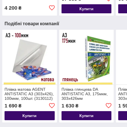
4 200
₴
Купити
Подібні товари компанії
Плівка матова AGENT
Плівка глянцева DA
Плів
ANTISTATIC А3 (303х426),
ANTISTATIC А3, 175мкм,
ANTI
100мкм, 100шт. (3130112)
303х426мм
303
(11201011311YA)
(112
1 690
1 630
1 5
₴
₴
Купити
Купити