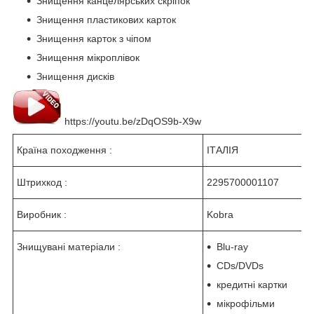
Знищення канцелярських скріпок
Знищення пластикових карток
Знищення карток з чіпом
Знищення мікроплівок
Знищення дисків
https://youtu.be/zDqOS9b-X9w
Країна походження :
ІТАЛІЯ
Штрихкод :
2295700001107
Виробник :
Kobra
Знищувані матеріали :
Blu-ray
CDs/DVDs
кредитні картки
мікрофільми