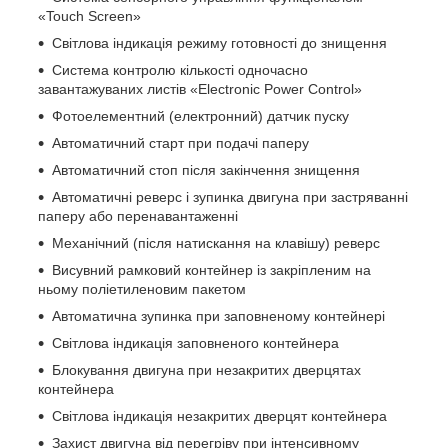
«Touch Screen»
Світлова індикація режиму готовності до знищення
Система контролю кількості одночасно
завантажуваних листів «Electronic Power Control»
Фотоелементний (електронний) датчик пуску
Автоматичний старт при подачі паперу
Автоматичний стоп після закінчення знищення
Автоматичні реверс і зупинка двигуна при застряванні
паперу або перенавантаженні
Механічний (після натискання на клавішу) реверс
Висувний рамковий контейнер із закріпленим на
ньому поліетиленовим пакетом
Автоматична зупинка при заповненому контейнері
Світлова індикація заповненого контейнера
Блокування двигуна при незакритих дверцятах
контейнера
Світлова індикація незакритих дверцят контейнера
Захист двигуна від перегріву при інтенсивному