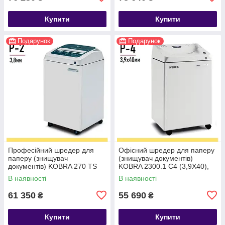
Купити
Купити
Подарунок
Подарунок
Професійний шредер для
Офісний шредер для паперу
паперу (знищувач
(знищувач документів)
документів) KOBRA 270 TS
KOBRA 2300.1 C4 (3,9X40),
S4 (3,8), поздовжнє різання
перехресна нарізка Р-4
В наявності
В наявності
Р-2
61 350
55 690
₴
₴
Купити
Купити