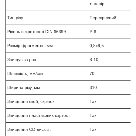
папір
Тип різу :
Перехресний
Рівень секретності DIN 66399 :
P-6
Розмір фрагментів, мм :
0,8x9,5
Знищує за раз :
8-10
Швидкість, мм/сек :
70
Ширина різу, мм :
310
Знищення скоб, скріпок :
Так
Знищення пластикових карток :
Так
Знищення CD-дисків :
Так