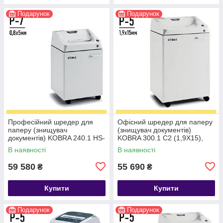
Подарунок
Подарунок
Професійний шредер для
Офісний шредер для паперу
паперу (знищувач
(знищувач документів)
документів) KOBRA 240.1 HS-
KOBRA 300.1 C2 (1,9X15),
6 (0,8X5), перехрестна
перехресна нарізка Р5
В наявності
В наявності
нарізка Р-7
59 580
55 690
₴
₴
Купити
Купити
Подарунок
Подарунок