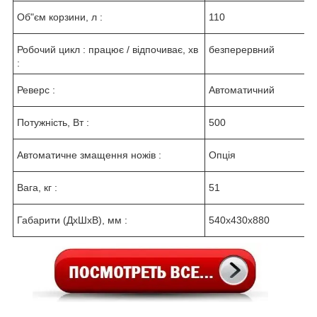
Об"єм корзини, л :
110
Робочий цикл : працює / відпочиває, хв
безперервний
:
Реверс :
Автоматичний
Потужність, Вт :
500
Автоматичне змащення ножів :
Опція
Вага, кг :
51
Габарити (ДхШхВ), мм :
540х430х880