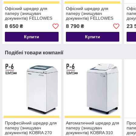
Офісний шредер для
Офісний шредер для
Офі
паперу (знищувач
паперу (знищувач
папе
документів) FELLOWES
документів) FELLOWES
док
53C, перехресна нарізка
60Cs, перехресна нарізка
79Ci
8 650
8 790
23 
₴
₴
Р-4
Р-4
Р-4
Купити
Купити
Подібні товари компанії
Професійний шредер для
Автоматичний шредер для
Про
паперу (знищувач
паперу (знищувач
папе
документів) KOBRA 270
документів) KOBRA 310
доку