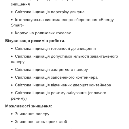
знищення
Світлова індикація перегріву двигуна
Інтелектуальна система енергозбереження «Energy
Smart»
Корпус на роликових колесах
Візуалізація режимів роботи:
Світлова індикація готовності до знищення
Світлова індикація допустимої кількості завантаженого
паперу
Світлова індикація застряглого паперу
Світлова індикація заповненого контейнера
Світлова індикація відчинених дверцят контейнера
Світлова індикація режиму очікування (сплячого
режиму)
Можливості знищення:
Знищення паперу
Знищення степлерних скоб