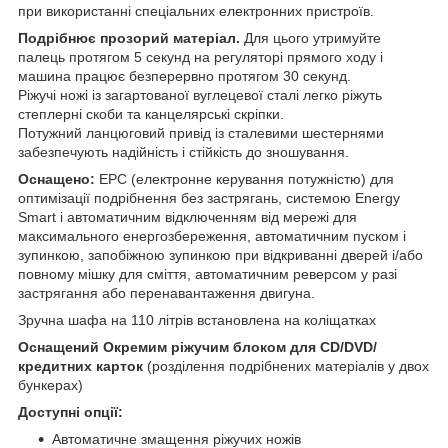
при використанні спеціальних електронних пристроїв.
Подрібнює прозорий матеріал.
Для цього утримуйте
палець протягом 5 секунд на регуляторі прямого ходу і
машина працює безперервно протягом 30 секунд.
Ріжучі ножі із загартованої вуглецевої сталі легко ріжуть
степлерні скоби та канцелярські скріпки.
Потужний ланцюговий привід із сталевими шестернями
забезпечують надійність і стійкість до зношування.
Оснащено:
EPC (електронне керування потужністю) для
оптимізації подрібнення без застрягань, системою Energy
Smart і автоматичним відключенням від мережі для
максимального енергозбереження, автоматичним пуском і
зупинкою, запобіжною зупинкою при відкриванні дверей і/або
повному мішку для сміття, автоматичним реверсом у разі
застрягання або перенавантаження двигуна.
Зручна шафа на 110 літрів встановлена ​​на коліщатках
Оснащений Окремим ріжучим блоком для CD/DVD/
кредитних карток
(розділення подрібнених матеріалів у двох
бункерах)
Доступні опції:
Автоматичне змащення ріжучих ножів