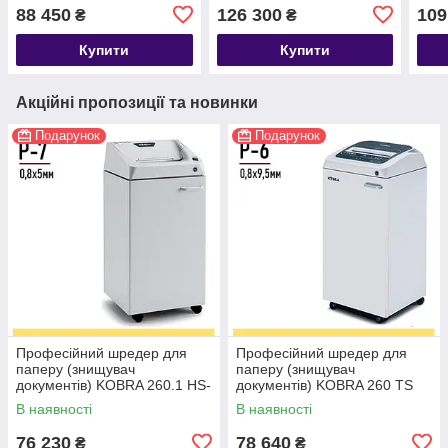
TS HS (0,8X9,5),
TS HS +AF+CD (0,8X9,5),
TS H
88 450
126 300
109
₴
₴
перехрестна нарізка Р-6
перехрестна нарізка Р-6
пере
Купити
Купити
Акційні пропозиції та новинки
Подарунок
Подарунок
Професійний шредер для
Професійний шредер для
паперу (знищувач
паперу (знищувач
документів) KOBRA 260.1 HS-
документів) KOBRA 260 TS
6 (0,8X5), перехрестна
HS+CD 80л, перехрестна
В наявності
В наявності
нарізка Р-7
нарізка Р-6
76 230
78 640
₴
₴