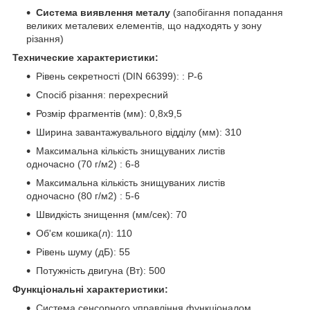
Система виявлення металу
(запобігання попадання
великих металевих елементів, що надходять у зону
різання)
Технические характеристики:
Рівень секретності (DIN 66399): : P-6
Спосіб різання: перехресний
Розмір фрагментів (мм): 0,8x9,5
Ширина завантажувального відділу (мм): 310
Максимальна кількість знищуваних листів
одночасно (70 г/м
2
) : 6-8
Максимальна кількість знищуваних листів
одночасно (80 г/м
2
) : 5-6
Швидкість знищення (мм/сек): 70
Об'єм кошика(л): 110
Рівень шуму (дБ): 55
Потужність двигуна (Вт): 500
Функціональні характеристики:
Система сенсорного управління функціоналом