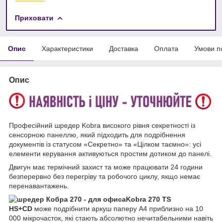
Приховати
Опис
Характеристики
Доставка
Оплата
Умови п
Опис
Професійний шредер Kobra високого рівня секретності із
сенсорною панеллю, який підходить для подрібнення
документів із статусом «Секретно» та «Цілком таємно»: усі
елементи керування активуються простим дотиком до панелі.
Двигун має термічний захист та може працювати 24 години
безперервно без перегріву та робочого циклу, якщо немає
перенавантажень.
Kobra 270 TS
HS+CD
може подрібнити аркуш паперу A4 приблизно на 10
000 мікрочасток, які стають абсолютно нечитабельними навіть