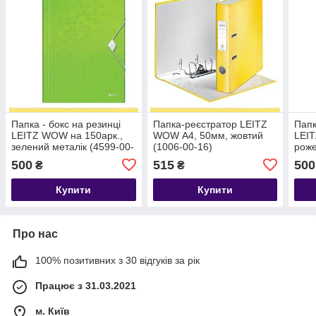
Папка - бокс на резинці
Папка-реєстратор LEITZ
Папк
LEITZ WOW на 150арк.,
WOW А4, 50мм, жовтий
LEIT
зелений металік (4599-00-
(1006-00-16)
роже
54)
23)
500
515
500
₴
₴
Купити
Купити
Про нас
100% позитивних з 30 відгуків за рік
Працює з 31.03.2021
м. Київ