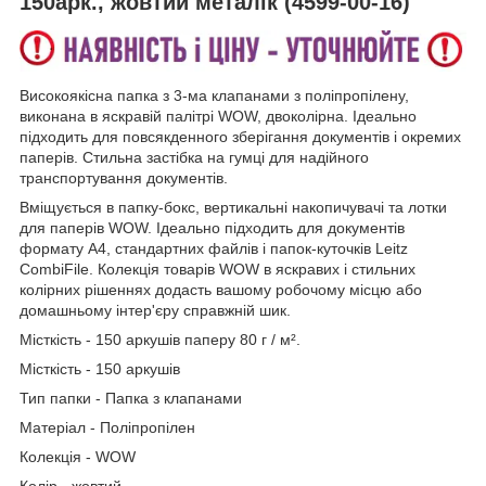
150арк., жовтий металік (4599-00-16)
Високоякісна папка з 3-ма клапанами з поліпропілену,
виконана в яскравій палітрі WOW, двоколірна. Ідеально
підходить для повсякденного зберігання документів і окремих
паперів. Стильна застібка на гумці для надійного
транспортування документів.
Вміщується в папку-бокс, вертикальні накопичувачі та лотки
для паперів WOW. Ідеально підходить для документів
формату A4, стандартних файлів і папок-куточків Leitz
CombiFile. Колекція товарів WOW в яскравих і стильних
колірних рішеннях додасть вашому робочому місцю або
домашньому інтер'єру справжній шик.
Місткість - 150 аркушів паперу 80 г / м².
Місткість - 150 аркушів
Тип папки - Папка з клапанами
Матеріал - Поліпропілен
Колекція - WOW