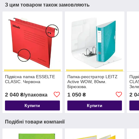
З цим товаром також замовляють
Підвісна папка ESSELTE
Папка-реєстратор LEITZ
Підв
CLASIC. Червона
Active WOW, 80мм.
CLAS
Бірюзова.
Зел
2 040
1 050
2 0
₴/упаковка
₴
Купити
Купити
Подібні товари компанії