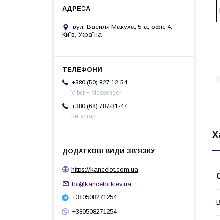
вул. Василя Макуха, 5-а, офіс 4,
Київ, Україна
+380 (50) 827-12-54
Viber + Messenger
+380 (68) 787-31-47
Київстар
Х
https://kancelot.com.ua
lot@kancelot.kiev.ua
+380508271254
В
+380508271254