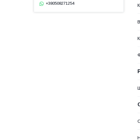
+380508271254
К
К
Ф
Н