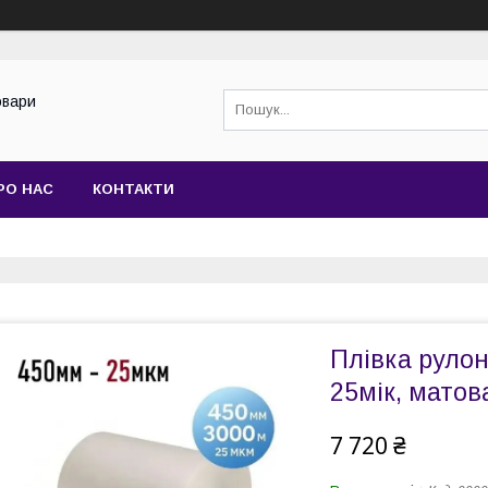
овари
РО НАС
КОНТАКТИ
Плівка руло
25мік, матов
7 720 ₴