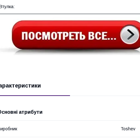
Втулка:
арактеристики
Основні атрибути
иробник
Toshev