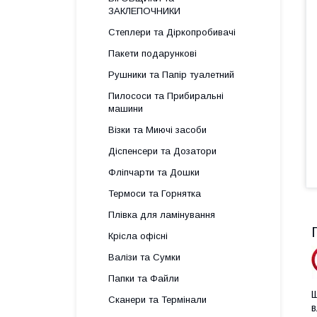
ЗАКЛЕПОЧНИКИ
Степлери та Діркопробивачі
Пакети подарункові
Рушники та Папір туалетний
Пилососи та Прибиральні
машини
Візки та Миючі засоби
Діспенсери та Дозатори
Фліпчарти та Дошки
Термоси та Горнятка
Плівка для ламінування
Крісла офісні
Валізи та Сумки
Папки та Файли
Щ
Сканери та Термінали
в