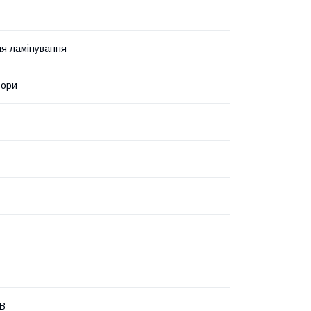
ля ламінування
ьори
 В