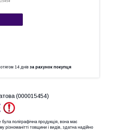
15454
ротягом 14 днів
за рахунок покупця
атова (000015454)
 була поліграфічна продукція, вона має
му різноманітті товщини і видів, здатна надійно