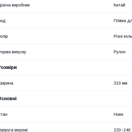
раїна виробник
Китай
Вид
Плівка д
олір
Різні кол
орма випуску
Рулон
Розміри
Ширина
310 мм
Основні
Стан
Нове
апруга мережі
220~240