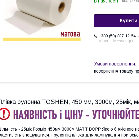
В наявності
Код:
0000
Купити
+380 (50) 827-12-54
Viber + Messenger
повернення товару п
Плівка рулонна TOSHEN, 450 мм, 3000м, 25мік, м
ільність - 25мік Розмір 450мм 3000м МАТТ BOPP Якою б якісною не
ластивість зношуватися, і рулонна плівка для ламінування при всьо