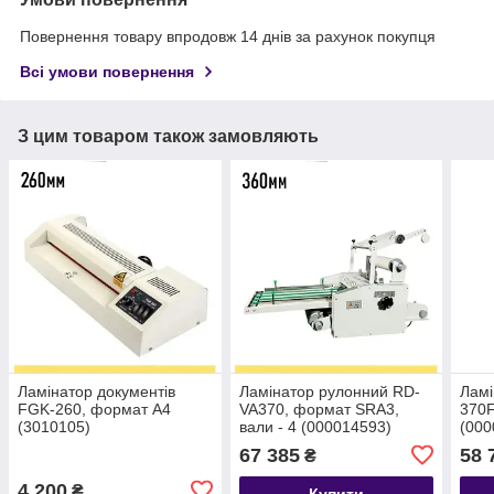
Повернення товару впродовж 14 днів за рахунок покупця
Всі умови повернення
З цим товаром також замовляють
Ламінатор документів
Ламінатор рулонний RD-
Ламі
FGK-260, формат А4
VA370, формат SRA3,
370
(3010105)
вали - 4 (000014593)
(000
67 385
58 
₴
4 200
₴
Купити