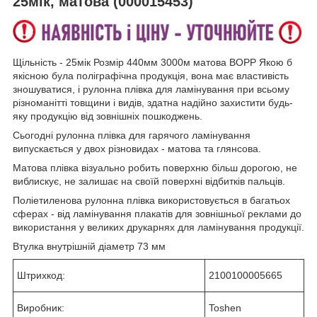
25мік, матова (000015453)
Щільність - 25мік Розмір 440мм 3000м матова BOPP Якою б
якісною була поліграфічна продукція, вона має властивість
зношуватися, і рулонна плівка для ламінування при всьому
різноманітті товщини і видів, здатна надійно захистити будь-
яку продукцію від зовнішніх пошкоджень.
Сьогодні рулонна плівка для гарячого ламінування
випускається у двох різновидах - матова та глянсова.
Матова плівка візуально робить поверхню більш дорогою, не
виблискує, не залишає на своїй поверхні відбитків пальців.
Поліетиленова рулонна плівка використовується в багатьох
сферах - від ламінування плакатів для зовнішньої реклами до
використання у великих друкарнях для ламінування продукції.
Втулка внутрішній діаметр 73 мм
Штрихкод:
2100100005665
Виробник:
Toshen