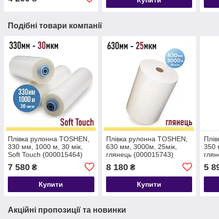
Подібні товари компанії
Плівка рулонна TOSHEN,
Плівка рулонна TOSHEN,
Плів
330 мм, 1000 м, 30 мік,
630 мм, 3000м, 25мік,
350 
Soft Touch (000015464)
глянець (000015743)
глян
7 580
8 180
5 8
₴
₴
Купити
Купити
Акційні пропозиції та новинки