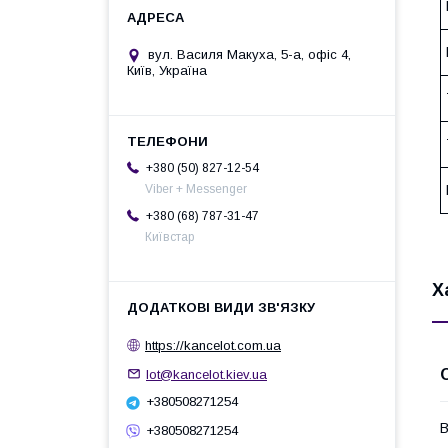
вул. Василя Макуха, 5-а, офіс 4,
Київ, Україна
+380 (50) 827-12-54
Viber + Messenger
+380 (68) 787-31-47
Київстар
Х
https://kancelot.com.ua
lot@kancelot.kiev.ua
+380508271254
В
+380508271254