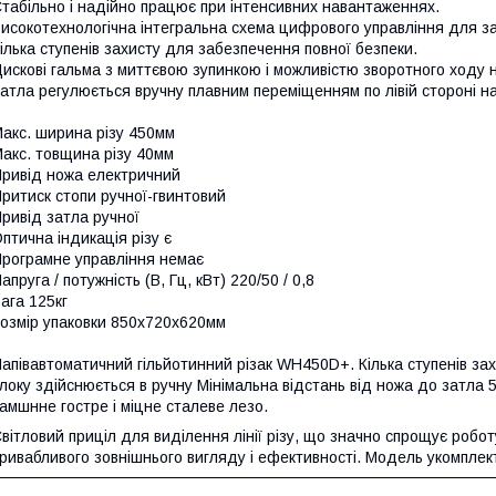
табільно і надійно працює при інтенсивних навантаженнях.
исокотехнологічна інтегральна схема цифрового управління для з
ілька ступенів захисту для забезпечення повної безпеки.
искові гальма з миттєвою зупинкою і можливістю зворотного ходу н
атла регулюється вручну плавним переміщенням по лівій стороні н
акс. ширина різу 450мм
акс. товщина різу 40мм
ривід ножа електричний
ритиск стопи ручної-гвинтовий
ривід затла ручної
птична індикація різу є
рограмне управління немає
апруга / потужність (В, Гц, кВт) 220/50 / 0,8
ага 125кг
озмір упаковки 850х720х620мм
апівавтоматичний гільйотинний різак WH450D+. Кілька ступенів за
локу здійснюється в ручну Мінімальна відстань від ножа до затла
амшнне гостре і міцне сталеве лезо.
вітловий приціл для виділення лінії різу, що значно спрощує робо
ривабливого зовнішнього вигляду і ефективності. Модель укомпле