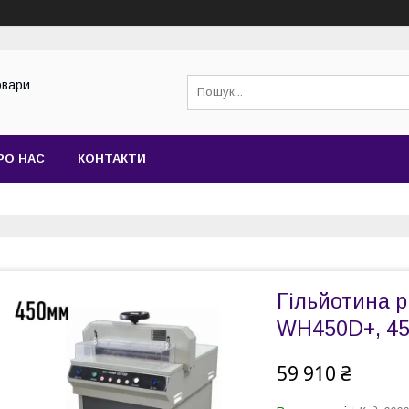
овари
РО НАС
КОНТАКТИ
Гільйотина р
WH450D+, 45
59 910 ₴