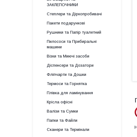
ЗАКЛЕПОЧНИКИ
Степлери та Діркопробивачі
Пакети подарункові
Рушники та Папір туалетний
Пилососи та Прибиральні
машини
Візки та Миючі засоби
Діспенсери та Дозатори
Фліпчарти та Дошки
Термоси та Горнятка
Плівка для ламінування
Крісла офісні
Валізи та Сумки
Папки та Файли
Н
Сканери та Термінали