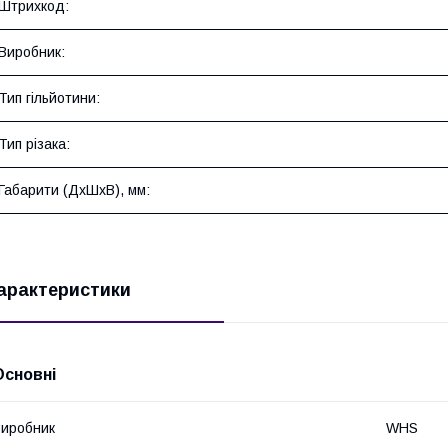
Штрихкод:
Виробник:
Тип гільйотини:
Тип різака:
Габарити (ДхШхВ), мм:
арактеристики
Основні
иробник
WHS