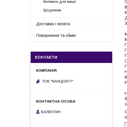
С
Килимок для миші
В
Щоденник
К
Д
З
Доставка і оплата
М
Повернення та обмін
М
П
П
П
КОНТАКТИ
О
П
Н
В
ТОВ "КАНЦЕЛОТ"
Р
Н
б
з
С
ВАЛЕНТИН
п