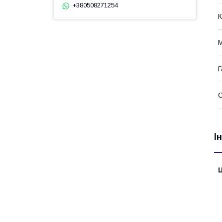
+380508271254
К
М
Г
І
Ц