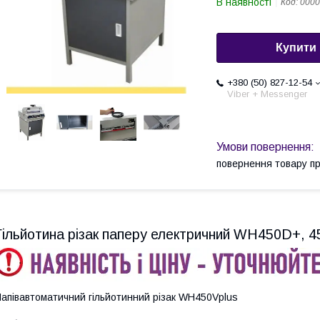
В наявності
Код:
0000
Купити
+380 (50) 827-12-54
Viber + Messenger
повернення товару п
Гільйотина різак паперу електричний WH450D+, 
апівавтоматичний гільйотинний різак WH450Vplus