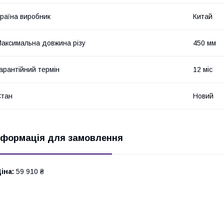
раїна виробник
Китай
аксимальна довжина різу
450 мм
арантійний термін
12 міс
Стан
Новий
нформація для замовлення
іна:
59 910 ₴