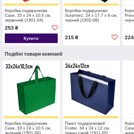
Коробка подарункова
Коробка подарункова
Коро
Case, 33 х 24 х 10,5 см,
Surprise1, 24 х 17,7 х 8 см,
Pres
червоний (1901-04)
чорний (1902-08)
чорн
253
₴
215
224
₴
Купити
Подібні товари компанії
Коробка подарункова
Пакет подарунковий
Коро
Case, 33 х 24 х 10,5 см,
Foster, 34 х 24 х 12 см,
Case
зелений (1901-06)
темно-синій (1911-55)
черв