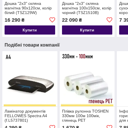
Дошка "2х3" скляна
Дошка "2х3" скляна
Дошк
магнітна 90х120см, колір
магнітна 100х150см, колір
сухо
білий (TSZ129W)
чорний (TSZ1510B)
коро
(TC
16 290
22 090
7 3
₴
₴
Купити
Купити
Подібні товари компанії
Ламінатор документів
Плівка рулонна TOSHEN
Інф
FELLOWES Spectra A4
330мм 100м 100мік,
гори
(f.L5737801)
глянець PET
для 
регу
4 290
1 670
7 8
₴
₴