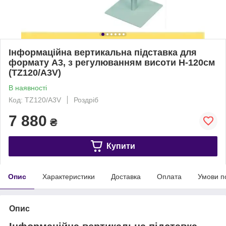
Інформаційна вертикальна підставка для
формату А3, з регулюванням висоти Н-120см
(TZ120/A3V)
В наявності
Код: TZ120/A3V
Роздріб
7 880
₴
Купити
Опис
Характеристики
Доставка
Оплата
Умови п
Опис