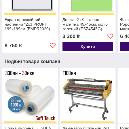
Екран проекційний
Дошка "2х3" скляна
Фліп
настінний "2х3 PROFI"
магнітна 45х45см, колір
Popc
199x199см (EMPR2020)
зелений (TSZ4545G)
магн
70х1
3 300
6 4
₴
8 750
₴
Купити
Подібні товари компанії
Плівка рулонна TOSHEN,
Ламінатор рулонний WH
Руло