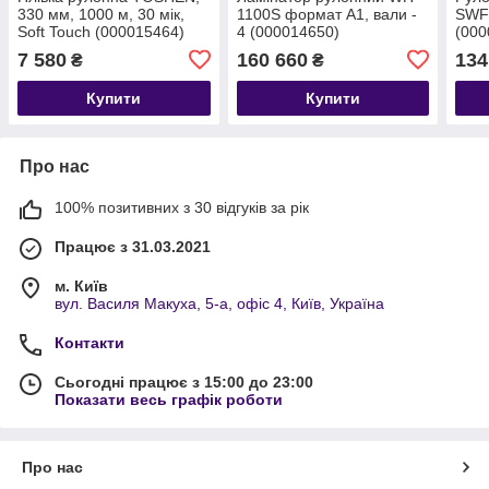
330 мм, 1000 м, 30 мік,
1100S формат A1, вали -
SWF
Soft Touch (000015464)
4 (000014650)
(000
7 580
160 660
134
₴
₴
Купити
Купити
Про нас
100% позитивних з 30 відгуків за рік
Працює з 31.03.2021
м. Київ
вул. Василя Макуха, 5-а, офіс 4, Київ, Україна
Контакти
Сьогодні працює з 15:00 до 23:00
Показати весь графік роботи
Про нас