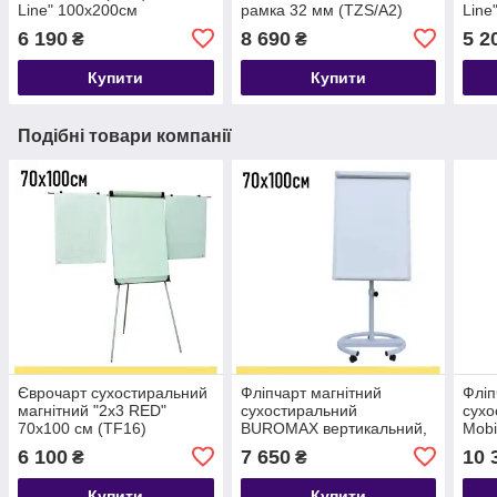
Line" 100х200см
рамка 32 мм (TZS/A2)
Line
(TKX1020)
(TKX
6 190
8 690
5 2
₴
₴
Купити
Купити
Подібні товари компанії
Єврочарт сухостиральний
Фліпчарт магнітний
Фліп
магнітний "2х3 RED"
сухостиральний
сухо
70х100 см (TF16)
BUROMAX вертикальний,
Mobi
70x100s (BM.0010)
(TF0
6 100
7 650
10 
₴
₴
Купити
Купити