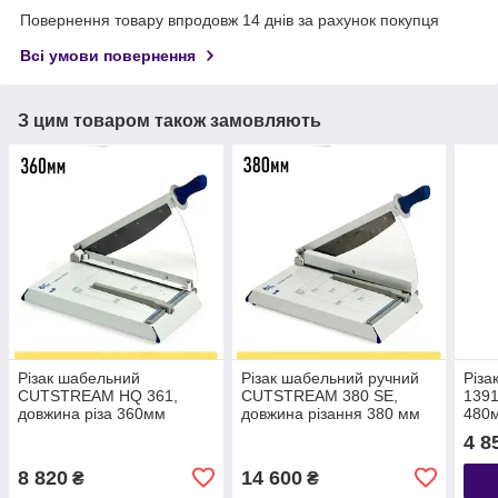
Повернення товару впродовж 14 днів за рахунок покупця
Всі умови повернення
З цим товаром також замовляють
Різак шабельний
Різак шабельний ручний
Різа
CUTSTREAM HQ 361,
CUTSTREAM 380 SE,
1391
довжина різа 360мм
довжина різання 380 мм
480м
(4020220)
4 8
8 820
14 600
₴
₴