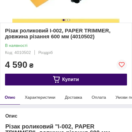
Різак роликовий I-002, PAPER TRIMMER,
довжина різання 600 мм (4010502)
В наявності
Код: 4010502
Роздріб
4 590
₴
Купити
Опис
Характеристики
Доставка
Оплата
Умови п
Опис
Різак роликовий "I-002, PAPER