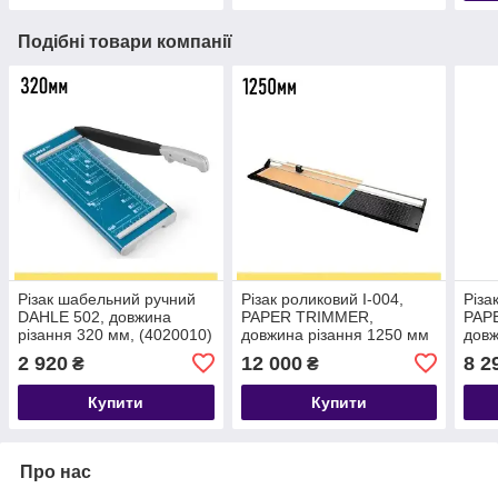
Подібні товари компанії
Різак шабельний ручний
Різак роликовий I-004,
Різа
DAHLE 502, довжина
PAPER TRIMMER,
PAP
різання 320 мм, (4020010)
довжина різання 1250 мм
довж
(4010504)
(401
2 920
12 000
8 2
₴
₴
Купити
Купити
Про нас